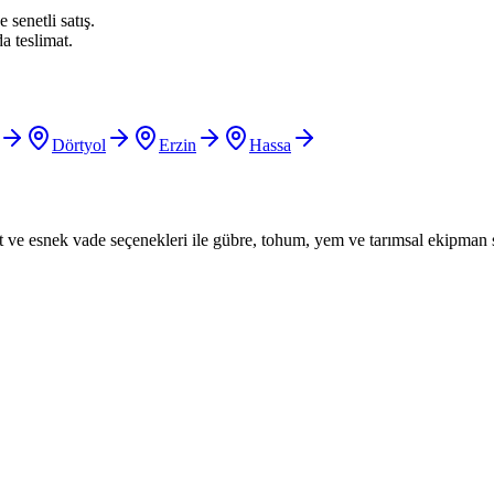
 senetli satış.
a teslimat.
Dörtyol
Erzin
Hassa
iyat ve esnek vade seçenekleri ile gübre, tohum, yem ve tarımsal ekipman