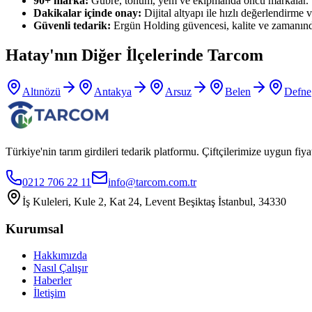
90+ marka:
Gübre, tohum, yem ve ekipmanda öncü markalar.
Dakikalar içinde onay:
Dijital altyapı ile hızlı değerlendirme ve
Güvenli tedarik:
Ergün Holding güvencesi, kalite ve zamanınd
Hatay
'nın Diğer İlçelerinde Tarcom
Altınözü
Antakya
Arsuz
Belen
Defne
Türkiye'nin tarım girdileri tedarik platformu. Çiftçilerimize uygun f
0212 706 22 11
info@tarcom.com.tr
İş Kuleleri, Kule 2, Kat 24, Levent Beşiktaş İstanbul, 34330
Kurumsal
Hakkımızda
Nasıl Çalışır
Haberler
İletişim