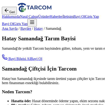
Geri
Hakkımızda
Nasıl Çalışır
Ürünler
Haberler
İletişim
Bayi Ol
Giriş Yap
Bayi Ol
Giriş Yap
Ana Sayfa
/
Bayiler
/
Hatay
/
Samandağ
Hatay
Samandağ
Tarım Bayisi
Samandağ
'de yetkili Tarcom bayisinden gübre, tohum, yem ve tarım ek
Bayi Bilgisi Al
Bayi Ol
Samandağ
Çiftçisi İçin Tarcom
Hatay
'nın
Samandağ
ilçesinde tarım üretimi yapan çiftçiler için Tarco
hem finansman esnekliği bulabilirsiniz.
Neden Tarcom?
Hasatta öde:
Hasat döneminde ödeme yapın, ekim sezonu nakit 