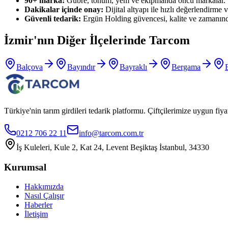
90+ marka:
Gübre, tohum, yem ve ekipmanda öncü markalar.
Dakikalar içinde onay:
Dijital altyapı ile hızlı değerlendirme ve
Güvenli tedarik:
Ergün Holding güvencesi, kalite ve zamanınd
İzmir
'nın Diğer İlçelerinde Tarcom
Balçova
Bayındır
Bayraklı
Bergama
Türkiye'nin tarım girdileri tedarik platformu. Çiftçilerimize uygun f
0212 706 22 11
info@tarcom.com.tr
İş Kuleleri, Kule 2, Kat 24, Levent Beşiktaş İstanbul, 34330
Kurumsal
Hakkımızda
Nasıl Çalışır
Haberler
İletişim