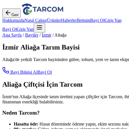
Geri
Hakkımızda
Nasıl Çalışır
Ürünler
Haberler
İletişim
Bayi Ol
Giriş Yap
Bayi Ol
Giriş Yap
Ana Sayfa
/
Bayiler
/
İzmir
/
Aliağa
İzmir
Aliağa
Tarım Bayisi
Aliağa
'de yetkili Tarcom bayisinden gübre, tohum, yem ve tarım ekipma
Bayi Bilgisi Al
Bayi Ol
Aliağa
Çiftçisi İçin Tarcom
İzmir
'nın
Aliağa
ilçesinde tarım üretimi yapan çiftçiler için Tarcom, ih
finansman esnekliği bulabilirsiniz.
Neden Tarcom?
Hasatta öde:
Hasat döneminde ödeme yapın, ekim sezonu nakit 