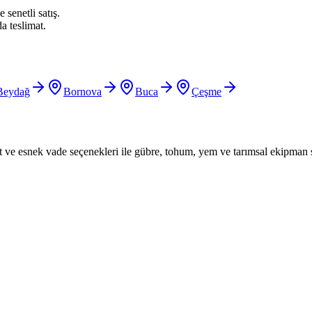
 senetli satış.
a teslimat.
Beydağ
Bornova
Buca
Çeşme
iyat ve esnek vade seçenekleri ile gübre, tohum, yem ve tarımsal ekipman