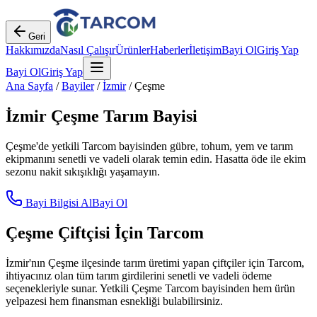
Geri
Hakkımızda
Nasıl Çalışır
Ürünler
Haberler
İletişim
Bayi Ol
Giriş Yap
Bayi Ol
Giriş Yap
Ana Sayfa
/
Bayiler
/
İzmir
/
Çeşme
İzmir
Çeşme
Tarım Bayisi
Çeşme
'de yetkili Tarcom bayisinden gübre, tohum, yem ve tarım
ekipmanını senetli ve vadeli olarak temin edin. Hasatta öde ile ekim
sezonu nakit sıkışıklığı yaşamayın.
Bayi Bilgisi Al
Bayi Ol
Çeşme
Çiftçisi İçin Tarcom
İzmir
'nın
Çeşme
ilçesinde tarım üretimi yapan çiftçiler için Tarcom,
ihtiyacınız olan tüm tarım girdilerini senetli ve vadeli ödeme
seçenekleriyle sunar. Yetkili
Çeşme
Tarcom bayisinden hem ürün
yelpazesi hem finansman esnekliği bulabilirsiniz.