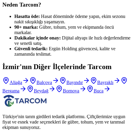
Neden Tarcom?
Hasatta öde:
Hasat döneminde ödeme yapın, ekim sezonu
nakit sıkışıklığı yaşamayın.
90+ marka:
Gübre, tohum, yem ve ekipmanda öncü
markalar.
Dakikalar içinde onay:
Dijital altyapı ile hızlı değerlendirme
ve senetli satış.
Güvenli tedarik:
Ergün Holding güvencesi, kalite ve
zamanında teslimat.
İzmir
'nın Diğer İlçelerinde Tarcom
Aliağa
Balçova
Bayındır
Bayraklı
Bergama
Beydağ
Bornova
Buca
Türkiye'nin tarım girdileri tedarik platformu. Çiftçilerimize uygun
fiyat ve esnek vade seçenekleri ile gübre, tohum, yem ve tarımsal
ekipman sunuyoruz.