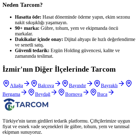
Neden Tarcom?
Hasatta öde:
Hasat döneminde ödeme yapın, ekim sezonu
nakit sıkışıklığı yaşamayın.
90+ marka:
Gübre, tohum, yem ve ekipmanda öncü
markalar.
Dakikalar içinde onay:
Dijital altyapı ile hızlı değerlendirme
ve senetli satış.
Güvenli tedarik:
Ergün Holding güvencesi, kalite ve
zamanında teslimat.
İzmir
'nın Diğer İlçelerinde Tarcom
Aliağa
Balçova
Bayındır
Bayraklı
Bergama
Beydağ
Bornova
Buca
Türkiye'nin tarım girdileri tedarik platformu. Çiftçilerimize uygun
fiyat ve esnek vade seçenekleri ile gübre, tohum, yem ve tarımsal
ekipman sunuyoruz.