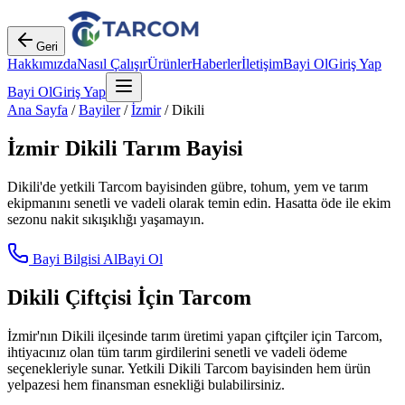
Geri
Hakkımızda
Nasıl Çalışır
Ürünler
Haberler
İletişim
Bayi Ol
Giriş Yap
Bayi Ol
Giriş Yap
Ana Sayfa
/
Bayiler
/
İzmir
/
Dikili
İzmir
Dikili
Tarım Bayisi
Dikili
'de yetkili Tarcom bayisinden gübre, tohum, yem ve tarım
ekipmanını senetli ve vadeli olarak temin edin. Hasatta öde ile ekim
sezonu nakit sıkışıklığı yaşamayın.
Bayi Bilgisi Al
Bayi Ol
Dikili
Çiftçisi İçin Tarcom
İzmir
'nın
Dikili
ilçesinde tarım üretimi yapan çiftçiler için Tarcom,
ihtiyacınız olan tüm tarım girdilerini senetli ve vadeli ödeme
seçenekleriyle sunar. Yetkili
Dikili
Tarcom bayisinden hem ürün
yelpazesi hem finansman esnekliği bulabilirsiniz.