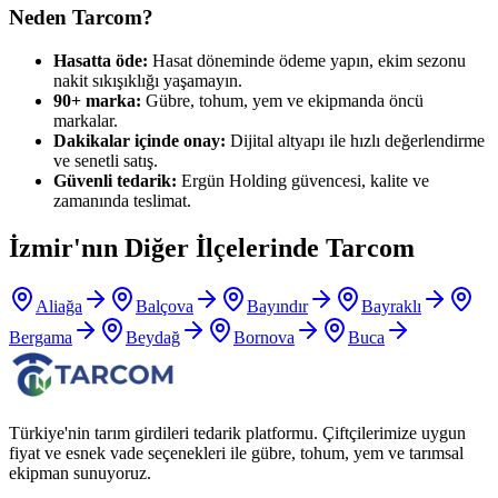
Neden Tarcom?
Hasatta öde:
Hasat döneminde ödeme yapın, ekim sezonu
nakit sıkışıklığı yaşamayın.
90+ marka:
Gübre, tohum, yem ve ekipmanda öncü
markalar.
Dakikalar içinde onay:
Dijital altyapı ile hızlı değerlendirme
ve senetli satış.
Güvenli tedarik:
Ergün Holding güvencesi, kalite ve
zamanında teslimat.
İzmir
'nın Diğer İlçelerinde Tarcom
Aliağa
Balçova
Bayındır
Bayraklı
Bergama
Beydağ
Bornova
Buca
Türkiye'nin tarım girdileri tedarik platformu. Çiftçilerimize uygun
fiyat ve esnek vade seçenekleri ile gübre, tohum, yem ve tarımsal
ekipman sunuyoruz.