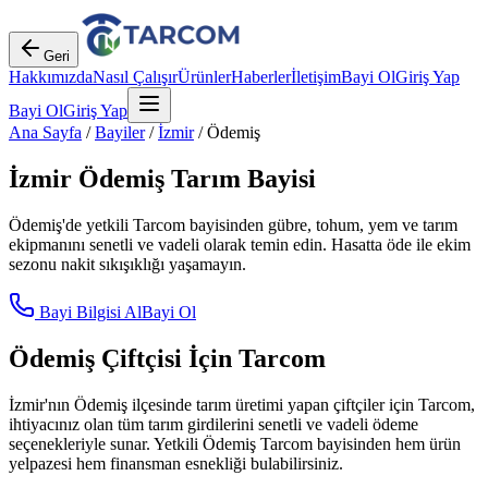
Geri
Hakkımızda
Nasıl Çalışır
Ürünler
Haberler
İletişim
Bayi Ol
Giriş Yap
Bayi Ol
Giriş Yap
Ana Sayfa
/
Bayiler
/
İzmir
/
Ödemiş
İzmir
Ödemiş
Tarım Bayisi
Ödemiş
'de yetkili Tarcom bayisinden gübre, tohum, yem ve tarım
ekipmanını senetli ve vadeli olarak temin edin. Hasatta öde ile ekim
sezonu nakit sıkışıklığı yaşamayın.
Bayi Bilgisi Al
Bayi Ol
Ödemiş
Çiftçisi İçin Tarcom
İzmir
'nın
Ödemiş
ilçesinde tarım üretimi yapan çiftçiler için Tarcom,
ihtiyacınız olan tüm tarım girdilerini senetli ve vadeli ödeme
seçenekleriyle sunar. Yetkili
Ödemiş
Tarcom bayisinden hem ürün
yelpazesi hem finansman esnekliği bulabilirsiniz.