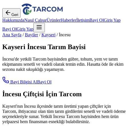
Geri
Hakkımızda
Nasıl Çalışır
Ürünler
Haberler
İletişim
Bayi Ol
Giriş Yap
Bayi Ol
Giriş Yap
Ana Sayfa
/
Bayiler
/
Kayseri
/
İncesu
Kayseri
İncesu
Tarım Bayisi
İncesu
'de yetkili Tarcom bayisinden gübre, tohum, yem ve tarım
ekipmanını senetli ve vadeli olarak temin edin. Hasatta öde ile ekim
sezonu nakit sıkışıklığı yaşamayın.
Bayi Bilgisi Al
Bayi Ol
İncesu
Çiftçisi İçin Tarcom
Kayseri
'nın
İncesu
ilçesinde tarım üretimi yapan çiftçiler için
Tarcom, ihtiyacınız olan tüm tarım girdilerini senetli ve vadeli ödeme
seçenekleriyle sunar. Yetkili
İncesu
Tarcom bayisinden hem ürün
yelpazesi hem finansman esnekliği bulabilirsiniz.