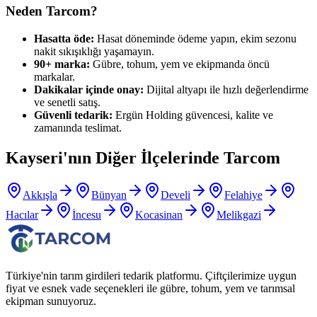
Neden Tarcom?
Hasatta öde:
Hasat döneminde ödeme yapın, ekim sezonu
nakit sıkışıklığı yaşamayın.
90+ marka:
Gübre, tohum, yem ve ekipmanda öncü
markalar.
Dakikalar içinde onay:
Dijital altyapı ile hızlı değerlendirme
ve senetli satış.
Güvenli tedarik:
Ergün Holding güvencesi, kalite ve
zamanında teslimat.
Kayseri
'nın Diğer İlçelerinde Tarcom
Akkışla
Bünyan
Develi
Felahiye
Hacılar
İncesu
Kocasinan
Melikgazi
Türkiye'nin tarım girdileri tedarik platformu. Çiftçilerimize uygun
fiyat ve esnek vade seçenekleri ile gübre, tohum, yem ve tarımsal
ekipman sunuyoruz.