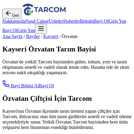
Geri
Hakkımızda
Nasıl Çalışır
Ürünler
Haberler
İletişim
Bayi Ol
Giriş Yap
Bayi Ol
Giriş Yap
Ana Sayfa
/
Bayiler
/
Kayseri
/
Özvatan
Kayseri
Özvatan
Tarım Bayisi
Özvatan
'de yetkili Tarcom bayisinden gübre, tohum, yem ve tarım
ekipmanını senetli ve vadeli olarak temin edin. Hasatta öde ile ekim
sezonu nakit sıkışıklığı yaşamayın.
Bayi Bilgisi Al
Bayi Ol
Özvatan
Çiftçisi İçin Tarcom
Kayseri
'nın
Özvatan
ilçesinde tarım üretimi yapan çiftçiler için
Tarcom, ihtiyacınız olan tüm tarım girdilerini senetli ve vadeli ödeme
seçenekleriyle sunar. Yetkili
Özvatan
Tarcom bayisinden hem ürün
yelpazesi hem finansman esnekliği bulabilirsiniz.