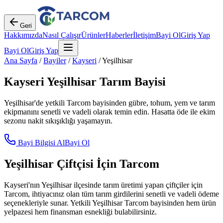
Geri
Hakkımızda
Nasıl Çalışır
Ürünler
Haberler
İletişim
Bayi Ol
Giriş Yap
Bayi Ol
Giriş Yap
Ana Sayfa
/
Bayiler
/
Kayseri
/
Yeşilhisar
Kayseri
Yeşilhisar
Tarım Bayisi
Yeşilhisar
'de yetkili Tarcom bayisinden gübre, tohum, yem ve tarım
ekipmanını senetli ve vadeli olarak temin edin. Hasatta öde ile ekim
sezonu nakit sıkışıklığı yaşamayın.
Bayi Bilgisi Al
Bayi Ol
Yeşilhisar
Çiftçisi İçin Tarcom
Kayseri
'nın
Yeşilhisar
ilçesinde tarım üretimi yapan çiftçiler için
Tarcom, ihtiyacınız olan tüm tarım girdilerini senetli ve vadeli ödeme
seçenekleriyle sunar. Yetkili
Yeşilhisar
Tarcom bayisinden hem ürün
yelpazesi hem finansman esnekliği bulabilirsiniz.