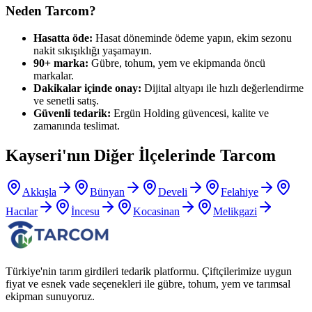
Neden Tarcom?
Hasatta öde:
Hasat döneminde ödeme yapın, ekim sezonu
nakit sıkışıklığı yaşamayın.
90+ marka:
Gübre, tohum, yem ve ekipmanda öncü
markalar.
Dakikalar içinde onay:
Dijital altyapı ile hızlı değerlendirme
ve senetli satış.
Güvenli tedarik:
Ergün Holding güvencesi, kalite ve
zamanında teslimat.
Kayseri
'nın Diğer İlçelerinde Tarcom
Akkışla
Bünyan
Develi
Felahiye
Hacılar
İncesu
Kocasinan
Melikgazi
Türkiye'nin tarım girdileri tedarik platformu. Çiftçilerimize uygun
fiyat ve esnek vade seçenekleri ile gübre, tohum, yem ve tarımsal
ekipman sunuyoruz.