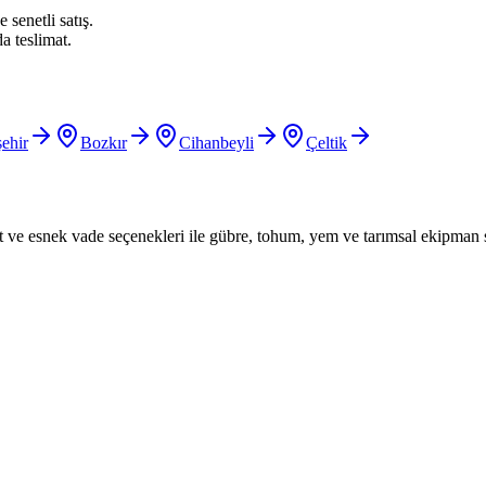
 senetli satış.
a teslimat.
ehir
Bozkır
Cihanbeyli
Çeltik
iyat ve esnek vade seçenekleri ile gübre, tohum, yem ve tarımsal ekipman