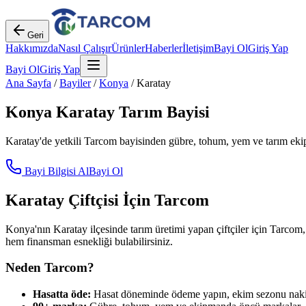
Geri
Hakkımızda
Nasıl Çalışır
Ürünler
Haberler
İletişim
Bayi Ol
Giriş Yap
Bayi Ol
Giriş Yap
Ana Sayfa
/
Bayiler
/
Konya
/
Karatay
Konya
Karatay
Tarım Bayisi
Karatay
'de yetkili Tarcom bayisinden gübre, tohum, yem ve tarım ekip
Bayi Bilgisi Al
Bayi Ol
Karatay
Çiftçisi İçin Tarcom
Konya
'nın
Karatay
ilçesinde tarım üretimi yapan çiftçiler için Tarcom,
hem finansman esnekliği bulabilirsiniz.
Neden Tarcom?
Hasatta öde:
Hasat döneminde ödeme yapın, ekim sezonu nakit 