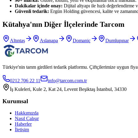
90+ marka:
Gübre, tohum, yem ve ekipmanda öncü markalar.
Dakikalar içinde onay:
Dijital altyapı ile hızlı değerlendirme ve
Güvenli tedarik:
Ergün Holding güvencesi, kalite ve zamanınd
Kütahya
'nın Diğer İlçelerinde Tarcom
Altıntaş
Aslanapa
Domaniç
Dumlupınar
Türkiye'nin tarım girdileri tedarik platformu. Çiftçilerimize uygun f
0212 706 22 11
info@tarcom.com.tr
İş Kuleleri, Kule 2, Kat 24, Levent Beşiktaş İstanbul, 34330
Kurumsal
Hakkımızda
Nasıl Çalışır
Haberler
İletişim