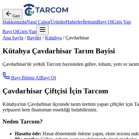
Geri
Hakkımızda
Nasıl Çalışır
Ürünler
Haberler
İletişim
Bayi Ol
Giriş Yap
Bayi Ol
Giriş Yap
Ana Sayfa
/
Bayiler
/
Kütahya
/
Çavdarhisar
Kütahya
Çavdarhisar
Tarım Bayisi
Çavdarhisar
'de yetkili Tarcom bayisinden gübre, tohum, yem ve tarım 
Bayi Bilgisi Al
Bayi Ol
Çavdarhisar
Çiftçisi İçin Tarcom
Kütahya
'nın
Çavdarhisar
ilçesinde tarım üretimi yapan çiftçiler için T
yelpazesi hem finansman esnekliği bulabilirsiniz.
Neden Tarcom?
Hasatta öde:
Hasat döneminde ödeme yapın, ekim sezonu nakit 