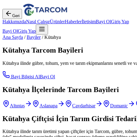
Geri
Hakkımızda
Nasıl Çalışır
Ürünler
Haberler
İletişim
Bayi Ol
Giriş Yap
Bayi Ol
Giriş Yap
Ana Sayfa
/
Bayiler
/
Kütahya
Kütahya
Tarcom Bayileri
Kütahya
ilinde gübre, tohum, yem ve tarım ekipmanlarını senetli ve vad
Bayi Bilgisi Al
Bayi Ol
Kütahya
İlçelerinde Tarcom Bayileri
Altıntaş
Aslanapa
Çavdarhisar
Domaniç
Kütahya
Çiftçisi İçin Tarım Girdisi Tedari
Kütahya
ilinde tarım üretimi yapan çiftçiler için Tarcom, gübre, toh
öde" modelimiz sayesinde çiftçi, hasat sonrası ödeme esnekliğine sahi