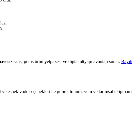
lası
n
ayesiz satış, geniş ürün yelpazesi ve dijital altyapı avantajı sunar.
Bayil
iyat ve esnek vade seçenekleri ile gübre, tohum, yem ve tarımsal ekipman