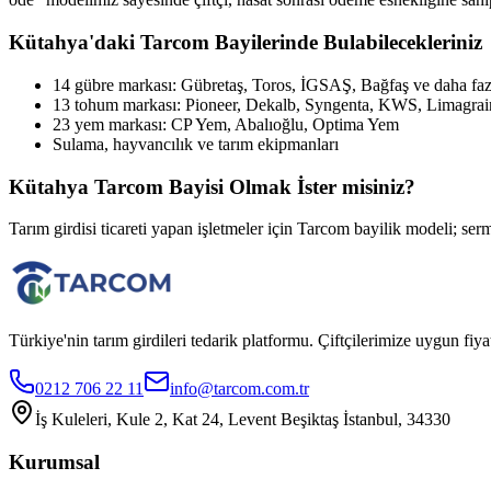
Kütahya
'daki Tarcom Bayilerinde Bulabilecekleriniz
14 gübre markası: Gübretaş, Toros, İGSAŞ, Bağfaş ve daha faz
13 tohum markası: Pioneer, Dekalb, Syngenta, KWS, Limagrai
23 yem markası: CP Yem, Abalıoğlu, Optima Yem
Sulama, hayvancılık ve tarım ekipmanları
Kütahya
Tarcom Bayisi Olmak İster misiniz?
Tarım girdisi ticareti yapan işletmeler için Tarcom bayilik modeli; serm
Türkiye'nin tarım girdileri tedarik platformu. Çiftçilerimize uygun f
0212 706 22 11
info@tarcom.com.tr
İş Kuleleri, Kule 2, Kat 24, Levent Beşiktaş İstanbul, 34330
Kurumsal