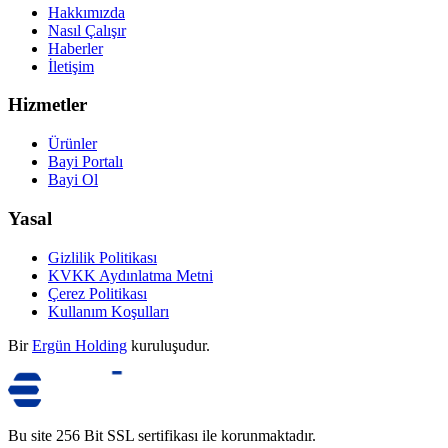
Hakkımızda
Nasıl Çalışır
Haberler
İletişim
Hizmetler
Ürünler
Bayi Portalı
Bayi Ol
Yasal
Gizlilik Politikası
KVKK Aydınlatma Metni
Çerez Politikası
Kullanım Koşulları
Bir
Ergün Holding
kuruluşudur.
Bu site 256 Bit SSL sertifikası ile korunmaktadır.