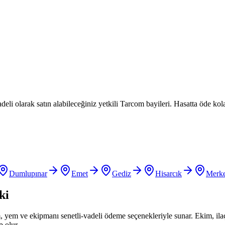
eli olarak satın alabileceğiniz yetkili Tarcom bayileri. Hasatta öde kol
Dumlupınar
Emet
Gediz
Hisarcık
Merk
ki
um, yem ve ekipmanı senetli-vadeli ödeme seçenekleriyle sunar. Ekim, il
p olur.