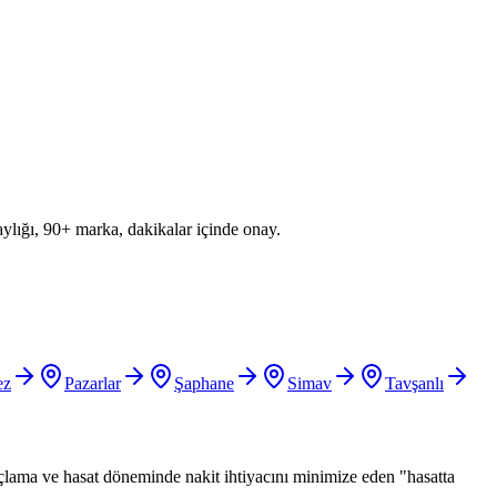
aylığı, 90+ marka, dakikalar içinde onay.
ez
Pazarlar
Şaphane
Simav
Tavşanlı
açlama ve hasat döneminde nakit ihtiyacını minimize eden "hasatta