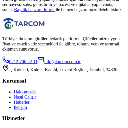
sermayesiz satış, geniş ürün yelpazesi ve dijital altyapı avantajı
sunar.
Bayilik başvuru formu
ile hemen başvurunuzu iletebilirsiniz.
Türkiye'nin tarım girdileri tedarik platformu. Çiftçilerimize uygun
fiyat ve esnek vade seçenekleri ile gübre, tohum, yem ve tarımsal
ekipman sunuyoruz.
0212 706 22 11
info@tarcom.com.tr
İş Kuleleri, Kule 2, Kat 24, Levent Beşiktaş İstanbul, 34330
Kurumsal
Hakkımızda
Nasıl Çalışır
Haberler
İletişim
Hizmetler