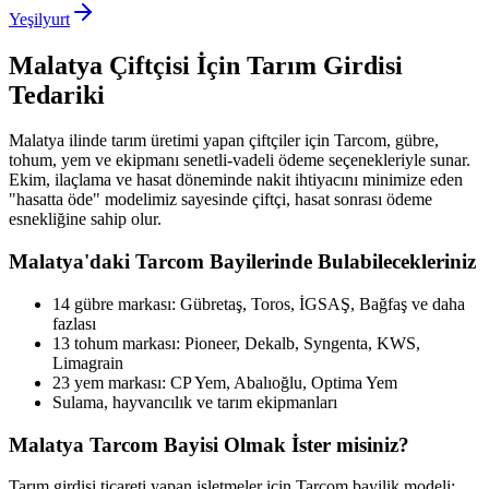
Yeşilyurt
Malatya
Çiftçisi İçin Tarım Girdisi
Tedariki
Malatya
ilinde tarım üretimi yapan çiftçiler için Tarcom, gübre,
tohum, yem ve ekipmanı senetli-vadeli ödeme seçenekleriyle sunar.
Ekim, ilaçlama ve hasat döneminde nakit ihtiyacını minimize eden
"hasatta öde" modelimiz sayesinde çiftçi, hasat sonrası ödeme
esnekliğine sahip olur.
Malatya
'daki Tarcom Bayilerinde Bulabilecekleriniz
14 gübre markası: Gübretaş, Toros, İGSAŞ, Bağfaş ve daha
fazlası
13 tohum markası: Pioneer, Dekalb, Syngenta, KWS,
Limagrain
23 yem markası: CP Yem, Abalıoğlu, Optima Yem
Sulama, hayvancılık ve tarım ekipmanları
Malatya
Tarcom Bayisi Olmak İster misiniz?
Tarım girdisi ticareti yapan işletmeler için Tarcom bayilik modeli;