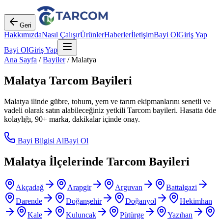
Geri
Hakkımızda
Nasıl Çalışır
Ürünler
Haberler
İletişim
Bayi Ol
Giriş Yap
Bayi Ol
Giriş Yap
Ana Sayfa
/
Bayiler
/
Malatya
Malatya
Tarcom Bayileri
Malatya
ilinde gübre, tohum, yem ve tarım ekipmanlarını senetli ve
vadeli olarak satın alabileceğiniz yetkili Tarcom bayileri. Hasatta öde
kolaylığı, 90+ marka, dakikalar içinde onay.
Bayi Bilgisi Al
Bayi Ol
Malatya
İlçelerinde Tarcom Bayileri
Akçadağ
Arapgir
Arguvan
Battalgazi
Darende
Doğanşehir
Doğanyol
Hekimhan
Kale
Kuluncak
Pütürge
Yazıhan