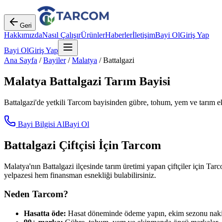
Geri
Hakkımızda
Nasıl Çalışır
Ürünler
Haberler
İletişim
Bayi Ol
Giriş Yap
Bayi Ol
Giriş Yap
Ana Sayfa
/
Bayiler
/
Malatya
/
Battalgazi
Malatya
Battalgazi
Tarım Bayisi
Battalgazi
'de yetkili Tarcom bayisinden gübre, tohum, yem ve tarım ek
Bayi Bilgisi Al
Bayi Ol
Battalgazi
Çiftçisi İçin Tarcom
Malatya
'nın
Battalgazi
ilçesinde tarım üretimi yapan çiftçiler için Tarc
yelpazesi hem finansman esnekliği bulabilirsiniz.
Neden Tarcom?
Hasatta öde:
Hasat döneminde ödeme yapın, ekim sezonu nakit 