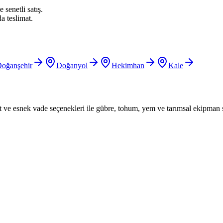
 senetli satış.
a teslimat.
oğanşehir
Doğanyol
Hekimhan
Kale
iyat ve esnek vade seçenekleri ile gübre, tohum, yem ve tarımsal ekipman