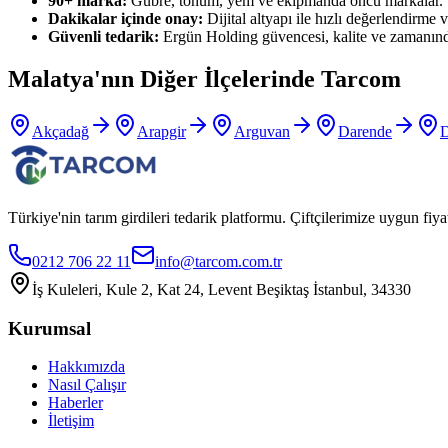
90+ marka:
Gübre, tohum, yem ve ekipmanda öncü markalar.
Dakikalar içinde onay:
Dijital altyapı ile hızlı değerlendirme ve
Güvenli tedarik:
Ergün Holding güvencesi, kalite ve zamanınd
Malatya
'nın Diğer İlçelerinde Tarcom
Akçadağ
Arapgir
Arguvan
Darende
D
Türkiye'nin tarım girdileri tedarik platformu. Çiftçilerimize uygun f
0212 706 22 11
info@tarcom.com.tr
İş Kuleleri, Kule 2, Kat 24, Levent Beşiktaş İstanbul, 34330
Kurumsal
Hakkımızda
Nasıl Çalışır
Haberler
İletişim