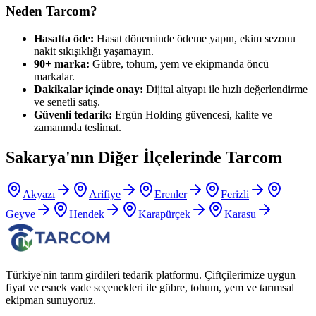
Neden Tarcom?
Hasatta öde:
Hasat döneminde ödeme yapın, ekim sezonu
nakit sıkışıklığı yaşamayın.
90+ marka:
Gübre, tohum, yem ve ekipmanda öncü
markalar.
Dakikalar içinde onay:
Dijital altyapı ile hızlı değerlendirme
ve senetli satış.
Güvenli tedarik:
Ergün Holding güvencesi, kalite ve
zamanında teslimat.
Sakarya
'nın Diğer İlçelerinde Tarcom
Akyazı
Arifiye
Erenler
Ferizli
Geyve
Hendek
Karapürçek
Karasu
Türkiye'nin tarım girdileri tedarik platformu. Çiftçilerimize uygun
fiyat ve esnek vade seçenekleri ile gübre, tohum, yem ve tarımsal
ekipman sunuyoruz.