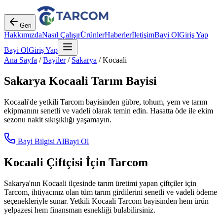
Geri
Hakkımızda
Nasıl Çalışır
Ürünler
Haberler
İletişim
Bayi Ol
Giriş Yap
Bayi Ol
Giriş Yap
Ana Sayfa
/
Bayiler
/
Sakarya
/
Kocaali
Sakarya
Kocaali
Tarım Bayisi
Kocaali
'de yetkili Tarcom bayisinden gübre, tohum, yem ve tarım
ekipmanını senetli ve vadeli olarak temin edin. Hasatta öde ile ekim
sezonu nakit sıkışıklığı yaşamayın.
Bayi Bilgisi Al
Bayi Ol
Kocaali
Çiftçisi İçin Tarcom
Sakarya
'nın
Kocaali
ilçesinde tarım üretimi yapan çiftçiler için
Tarcom, ihtiyacınız olan tüm tarım girdilerini senetli ve vadeli ödeme
seçenekleriyle sunar. Yetkili
Kocaali
Tarcom bayisinden hem ürün
yelpazesi hem finansman esnekliği bulabilirsiniz.