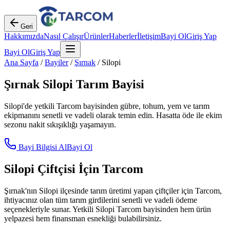
Geri
Hakkımızda
Nasıl Çalışır
Ürünler
Haberler
İletişim
Bayi Ol
Giriş Yap
Bayi Ol
Giriş Yap
Ana Sayfa
/
Bayiler
/
Şırnak
/
Silopi
Şırnak
Silopi
Tarım Bayisi
Silopi
'de yetkili Tarcom bayisinden gübre, tohum, yem ve tarım
ekipmanını senetli ve vadeli olarak temin edin. Hasatta öde ile ekim
sezonu nakit sıkışıklığı yaşamayın.
Bayi Bilgisi Al
Bayi Ol
Silopi
Çiftçisi İçin Tarcom
Şırnak
'nın
Silopi
ilçesinde tarım üretimi yapan çiftçiler için Tarcom,
ihtiyacınız olan tüm tarım girdilerini senetli ve vadeli ödeme
seçenekleriyle sunar. Yetkili
Silopi
Tarcom bayisinden hem ürün
yelpazesi hem finansman esnekliği bulabilirsiniz.