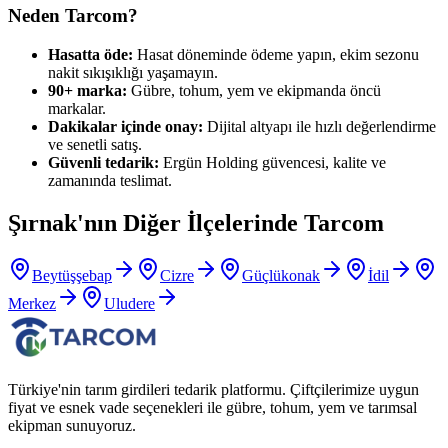
Neden Tarcom?
Hasatta öde:
Hasat döneminde ödeme yapın, ekim sezonu
nakit sıkışıklığı yaşamayın.
90+ marka:
Gübre, tohum, yem ve ekipmanda öncü
markalar.
Dakikalar içinde onay:
Dijital altyapı ile hızlı değerlendirme
ve senetli satış.
Güvenli tedarik:
Ergün Holding güvencesi, kalite ve
zamanında teslimat.
Şırnak
'nın Diğer İlçelerinde Tarcom
Beytüşşebap
Cizre
Güçlükonak
İdil
Merkez
Uludere
Türkiye'nin tarım girdileri tedarik platformu. Çiftçilerimize uygun
fiyat ve esnek vade seçenekleri ile gübre, tohum, yem ve tarımsal
ekipman sunuyoruz.