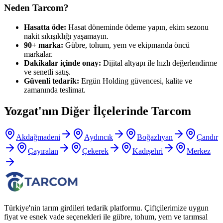
Neden Tarcom?
Hasatta öde:
Hasat döneminde ödeme yapın, ekim sezonu
nakit sıkışıklığı yaşamayın.
90+ marka:
Gübre, tohum, yem ve ekipmanda öncü
markalar.
Dakikalar içinde onay:
Dijital altyapı ile hızlı değerlendirme
ve senetli satış.
Güvenli tedarik:
Ergün Holding güvencesi, kalite ve
zamanında teslimat.
Yozgat
'nın Diğer İlçelerinde Tarcom
Akdağmadeni
Aydıncık
Boğazlıyan
Çandır
Çayıralan
Çekerek
Kadışehri
Merkez
Türkiye'nin tarım girdileri tedarik platformu. Çiftçilerimize uygun
fiyat ve esnek vade seçenekleri ile gübre, tohum, yem ve tarımsal