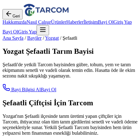
Geri
Hakkımızda
Nasıl Çalışır
Ürünler
Haberler
İletişim
Bayi Ol
Giriş Yap
Bayi Ol
Giriş Yap
Ana Sayfa
/
Bayiler
/
Yozgat
/
Şefaatli
Yozgat
Şefaatli
Tarım Bayisi
Şefaatli
'de yetkili Tarcom bayisinden gübre, tohum, yem ve tarım
ekipmanını senetli ve vadeli olarak temin edin. Hasatta öde ile ekim
sezonu nakit sıkışıklığı yaşamayın.
Bayi Bilgisi Al
Bayi Ol
Şefaatli
Çiftçisi İçin Tarcom
Yozgat
'nın
Şefaatli
ilçesinde tarım üretimi yapan çiftçiler için
Tarcom, ihtiyacınız olan tüm tarım girdilerini senetli ve vadeli ödeme
seçenekleriyle sunar. Yetkili
Şefaatli
Tarcom bayisinden hem ürün
yelpazesi hem finansman esnekliği bulabilirsiniz.