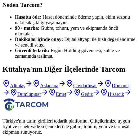
Neden Tarcom?
Hasatta öde:
Hasat döneminde ödeme yapın, ekim sezonu
nakit sıkışıklığı yaşamayın.
90+ marka:
Gübre, tohum, yem ve ekipmanda öncü
markalar.
Dakikalar içinde onay:
Dijital altyapı ile hızlı değerlendirme
ve senetli satış.
Güvenli tedarik:
Ergün Holding güvencesi, kalite ve
zamanında teslimat.
Kütahya
'nın Diğer İlçelerinde Tarcom
Altıntaş
Aslanapa
Çavdarhisar
Domaniç
Dumlupınar
Emet
Gediz
Hisarcık
Türkiye'nin tarım girdileri tedarik platformu. Çiftçilerimize uygun
fiyat ve esnek vade seçenekleri ile gübre, tohum, yem ve tarımsal
ekipman sunuyoruz.