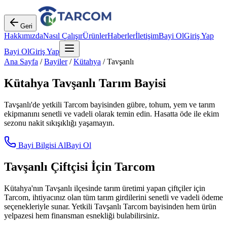
Geri
Hakkımızda
Nasıl Çalışır
Ürünler
Haberler
İletişim
Bayi Ol
Giriş Yap
Bayi Ol
Giriş Yap
Ana Sayfa
/
Bayiler
/
Kütahya
/
Tavşanlı
Kütahya
Tavşanlı
Tarım Bayisi
Tavşanlı
'de yetkili Tarcom bayisinden gübre, tohum, yem ve tarım
ekipmanını senetli ve vadeli olarak temin edin. Hasatta öde ile ekim
sezonu nakit sıkışıklığı yaşamayın.
Bayi Bilgisi Al
Bayi Ol
Tavşanlı
Çiftçisi İçin Tarcom
Kütahya
'nın
Tavşanlı
ilçesinde tarım üretimi yapan çiftçiler için
Tarcom, ihtiyacınız olan tüm tarım girdilerini senetli ve vadeli ödeme
seçenekleriyle sunar. Yetkili
Tavşanlı
Tarcom bayisinden hem ürün
yelpazesi hem finansman esnekliği bulabilirsiniz.